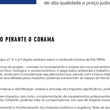
de alta qualidade e preço justo
TO PERANTE O CONAMA
gos 5º, 6° e 9º) dispõe também sobre o conteúdo mínimo do EIA/RIMA:
uência do projeto – consiste no levantamento e análise dos recursos ambien
io físico, biológico e socioeconômico. O diagnóstico ambiental é trabalho 
gião, ainda sem a consideração das alterações que advirão com a futura 
ue será afetada pelos impactos, podendo transcender ao espaço territoria
nativas e identificação, análise e previsão dos impactos significativos, posi
sses impactos, tais como, a implementação de equipamentos antipoluentes
do CONAMA, poderão estar as compensatórias, em caso de impacto irrever
amento e monitoramento dos impactos positivos e negativos. Note-se qu