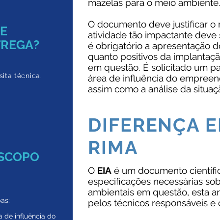
mazelas para o meio ambiente
O documento deve justificar o
DE
atividade tão impactante deve 
TREGA?
é obrigatório a apresentação d
quanto positivos da implantaç
em questão. É solicitado um p
ita técnica.
área de influência do empreen
assim como a análise da situaç
DIFERENÇA E
RIMA
ESCOPO
O
EIA
é um documento científi
especificações necessárias sob
ambientais em questão, esta a
as:
pelos técnicos responsáveis e 
a de influência do