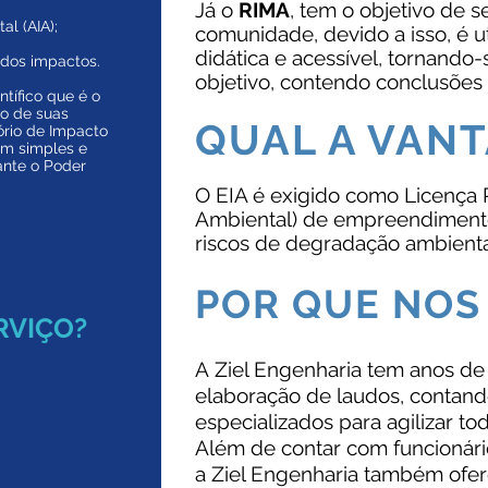
Já o
RIMA
, tem o objetivo de 
al (AIA);
comunidade, devido a isso, é 
didática e acessível, tornand
dos impactos.
objetivo, contendo conclusões 
ntífico que é o
ão de
suas
QUAL A VAN
ório de Impacto
em simples e
ante o Poder
O EIA é exigido como Licença 
Ambiental) de empreendiment
riscos de degradação ambienta
POR QUE NOS
RVIÇO?
A Ziel Engenharia tem anos d
elaboração de laudos, contan
especializados para agilizar to
Além de contar com funcionári
a Ziel Engenharia também ofere