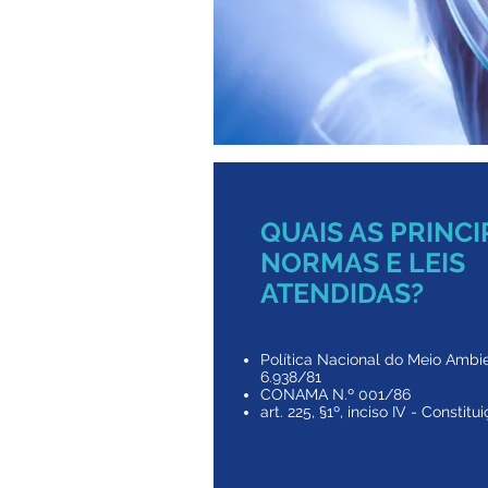
QUAIS AS PRINCI
NORMAS E LEIS
ATENDIDAS?
Política Nacional do Meio Ambi
6.938/81
CONAMA N.º 001/86
art. 225, §1º, inciso IV - Constit