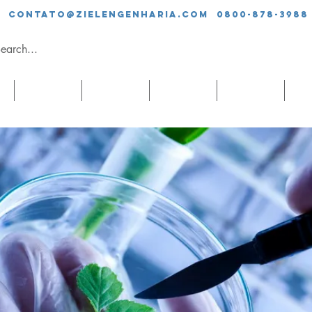
contato@zielengenharia.com 0800-878-3988
SERVIÇOS
EQUIPE
CLIENTES
BLOG
CO