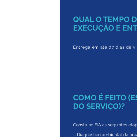
QUAL O TEMPO 
EXECUÇÃO E EN
Entrega em até 07 dias da vis
COMO É FEITO (
DO SERVIÇO)?
Consta no EIA as seguintes etap
1. Diagnóstico ambiental da áre