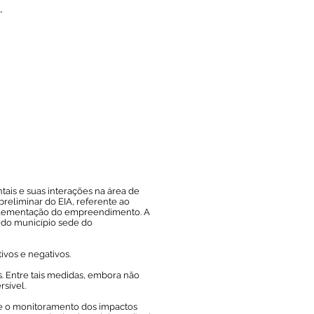
.
tais e suas interações na área de
preliminar do EIA, referente ao
implementação do empreendimento. A
l do município sede do
tivos e negativos.
. Entre tais medidas, embora não
sível.
e o monitoramento dos impactos