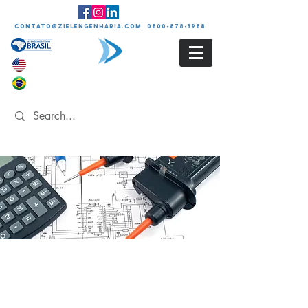
contato@zielengenharia.com 0800-878-3988
DIAGRAMAS
UNIFILARES
E PROJETOS
ELÉTRICOS