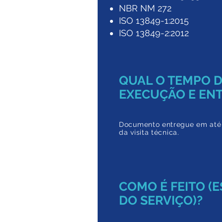
NBR NM 272
ISO 13849-1:2015
ISO 13849-2:2012
QUAL O TEMPO 
EXECUÇÃO E EN
Documento entregue em a
té
da
visita técnica.
COMO É FEITO (
DO SERVIÇO)?