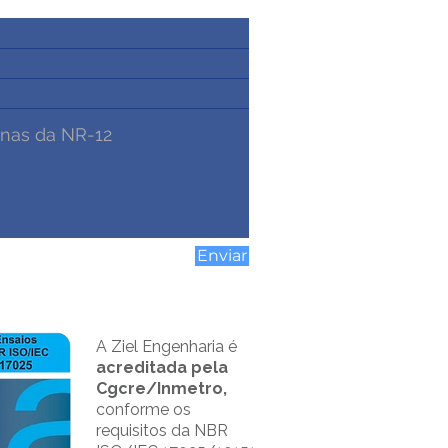
Enviar
A Ziel Engenharia é
acreditada pela
Cgcre/Inmetro,
conforme os
requisitos da NBR