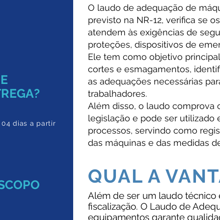
O laudo de adequação de máqu
previsto na NR-12, verifica se
atendem às exigências de segu
proteções, dispositivos de eme
Ele tem como objetivo principa
cortes e esmagamentos, identif
DE
as adequações necessárias para
TREGA?
trabalhadores.
Além disso, o laudo comprova
legislação e pode ser utilizado 
 04 dias a partir
processos, servindo como regis
das máquinas e das medidas d
QUAL A VAN
ESCOPO
Além de ser um laudo técnico 
fiscalização. O Laudo de Ade
equipamentos garante qualida