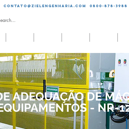
contato@zielengenharia.com 0800-878-3988
SERVIÇOS
EQUIPE
CLIENTES
BLOG
CO
DE ADEQUAÇÃO DE MÁQ
EQUIPAMENTOS - NR-1