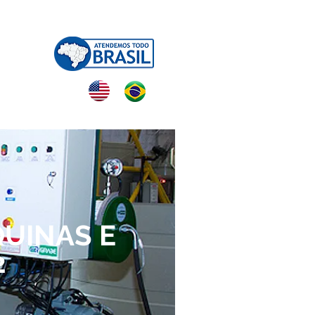
NTATO
UINAS E
2