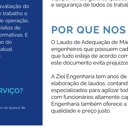
e segurança de todos os traba
avaliação do
 trabalho e
e operação,
POR QUE NOS
isitos de
ormativas. E
ão do
O Laudo de Adequação de Máqu
engenheiros que possuem cad
atual
que tudo esteja de acordo com
e
este documento evita prejuízos
A Ziel Engenharia tem anos de
elaboração de laudos, contan
RVIÇO?
especializados para agilizar t
com funcionários altamente cap
Engenharia também oferece a s
s no layout do
qualidade e preço justo.